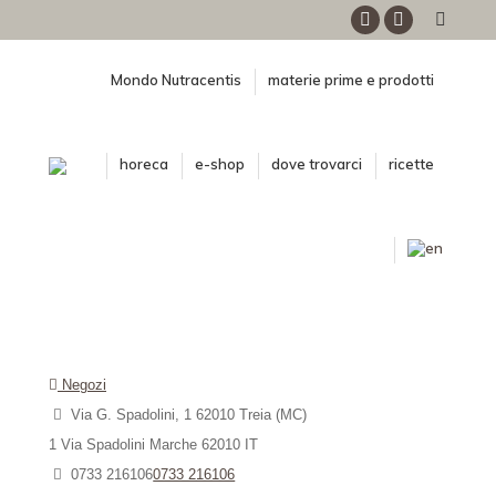
Facebook
Instagram
Mondo Nutracentis
materie prime e prodotti
horeca
e-shop
dove trovarci
ricette
Negozi
Via G. Spadolini, 1 62010 Treia (MC)
1 Via Spadolini
Marche
62010
IT
0733 216106
0733 216106