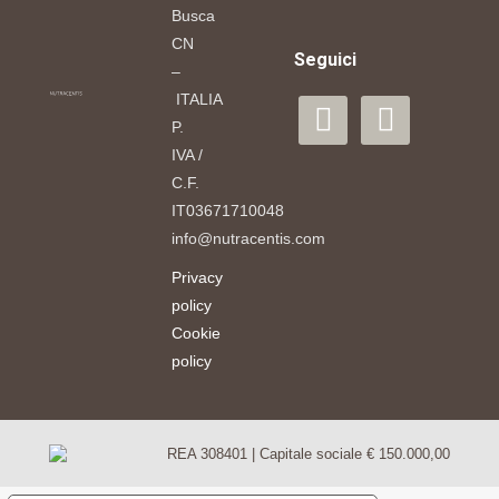
Busca
CN
Seguici
–
ITALIA
facebook
instagram
P.
IVA /
C.F.
IT03671710048
info@nutracentis.com
Privacy
policy
Cookie
policy
REA 308401 | Capitale sociale € 150.000,00