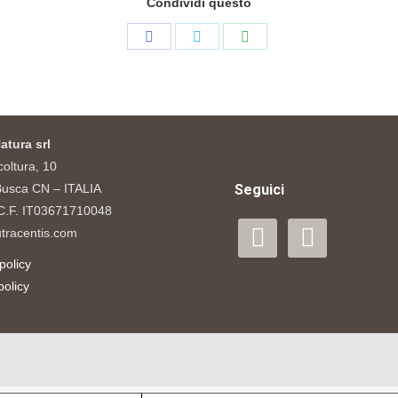
Condividi questo
Share
Share
Share
on
on
on
Facebook
Twitter
WhatsApp
atura srl
coltura, 10
usca CN – ITALIA
Seguici
/ C.F. IT03671710048
facebook
instagram
tracentis.com
policy
policy