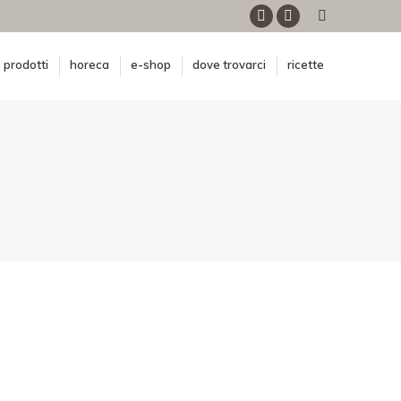
Facebook
Instagram
 prodotti
horeca
e-shop
dove trovarci
ricette